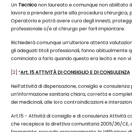
Un
Tecnico
non laureato e comunque non abilitato d
lavora a prendere parte alla procedura chirurgica, p
Operatoria e potrà avere cura degli innesti, proteggerl
professionale o/e al chirurgo per farli impiantare.
Richiederà comunque un’ulteriore attenta valutazione
gli adeguati titoli professionali, fanno abitualme
cominciato a farlo quando questo era lecito e non vi
[2]
“
Art. 15 ATTIVITÀ DI CONSIGLIO E DI CONSULENZA
Nell’attività di dispensazione, consiglio e consulenza
un’informazione sanitaria chiara, corretta e complet
dei medicinali, alle loro controindicazioni e interazioni
Art.15 - Attività di consiglio e di consulenza Attività 
che recepisce la direttiva comunitaria 2005/36/CE, all’
farmacista, prevede espressamente la “diffusione di in