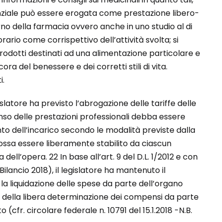
enziale può essere erogata come prestazione libero-
rno della farmacia ovvero anche in uno studio al di
rario come corrispettivo dell’attività svolta; si
prodotti destinati ad una alimentazione particolare e
ra del benessere e dei corretti stili di vita.
i.
gislatore ha previsto l’abrogazione delle tariffe delle
so delle prestazioni professionali debba essere
o dell’incarico secondo le modalità previste dalla
ssa essere liberamente stabilito da ciascun
ell’opera. 22 In base all’art. 9 del D.L. 1/2012 e con
ilancio 2018), il legislatore ha mantenuto il
 la liquidazione delle spese da parte dell’organo
, della libera determinazione dei compensi da parte
 (cfr. circolare federale n. 10791 del 15.1.2018 -N.B.