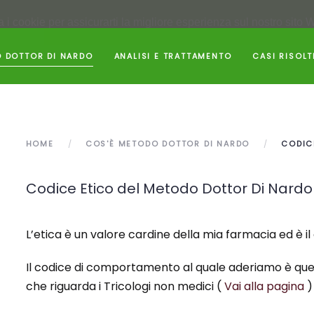
 i cookie per assicurarti la migliore esperienza sul nostro sito 
 DOTTOR DI NARDO
ANALISI E TRATTAMENTO
CASI RISOLT
HOME
COS'È METODO DOTTOR DI NARDO
CODIC
Codice Etico del Metodo Dottor Di Nardo
L’etica è un valore cardine della mia farmacia ed è i
Il codice di comportamento al quale aderiamo è quello
che riguarda i Tricologi non medici (
Vai alla pagina
)