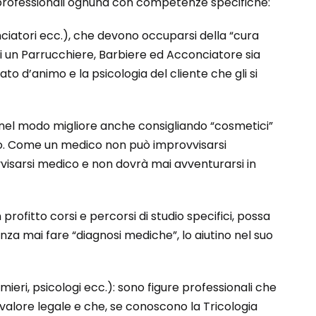
e professionali ognuna con competenze specifiche:
nciatori ecc.), che devono occuparsi della “cura
 di un Parrucchiere, Barbiere ed Acconciatore sia
to d’animo e la psicologia del cliente che gli si
e nel modo migliore anche consigliando “cosmetici”
co. Come un medico non può improvvisarsi
isarsi medico e non dovrà mai avventurarsi in
ofitto corsi e percorsi di studio specifici, possa
za mai fare “diagnosi mediche”, lo aiutino nel suo
rmieri, psicologi ecc.): sono figure professionali che
alore legale e che, se conoscono la Tricologia