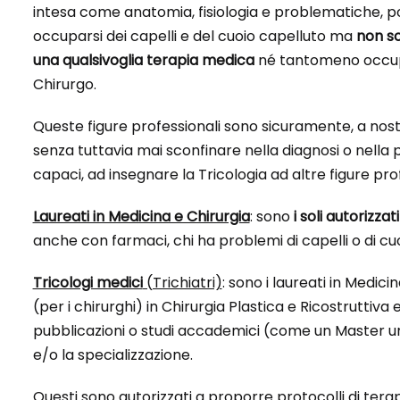
intesa come anatomia, fisiologia e problematiche, p
occuparsi dei capelli e del cuoio capelluto ma
non so
una qualsivoglia terapia medica
né tantomeno occupar
Chirurgo.
Queste figure professionali sono sicuramente, a nostr
senza tuttavia mai sconfinare nella diagnosi o nella
capaci, ad insegnare la Tricologia ad altre figure prof
Laureati in Medicina e Chirurgia
: sono
i soli autorizz
anche con farmaci, chi ha problemi di capelli o di cu
Tricologi medici
(Trichiatri)
: sono i laureati in Medic
(per i chirurghi) in Chirurgia Plastica e Ricostrutt
pubblicazioni o studi accademici (come un Master univ
e/o la specializzazione.
Questi sono autorizzati a proporre protocolli di terap