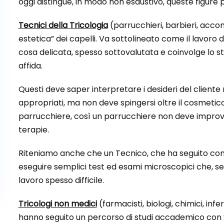
oggi distingue, in modo non esaustivo, queste figur
Tecnici della Tricologia
(parrucchieri, barbieri, acco
estetica” dei capelli. Va sottolineato come il lavoro
cosa delicata, spesso sottovalutata e coinvolge lo sta
affida.
Questi deve saper interpretare i desideri del client
appropriati, ma non deve spingersi oltre il cosmeti
parrucchiere, così un parrucchiere non deve improvv
terapie.
Riteniamo anche che un Tecnico, che ha seguito con pr
eseguire semplici test ed esami microscopici che, sen
lavoro spesso difficile.
Tricologi non medici
(farmacisti, biologi, chimici, infe
hanno seguito un percorso di studi accademico con v