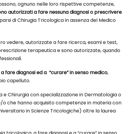
ossono, ognuno nelle loro rispettive competenze,
no autorizzati a fare nessuna diagnosi o prescrivere
si di Chirugia Tricologica in assenza del Medico
o vedere, autorizzate a fare ricerca, esami e test,
 prescrizione terapeutica e sono autorizzate, quando
essionali.
ati a fare diagnosi ed a “curare” in senso medico
,
oio capelluto.
ina e Chirurgia con specializzazione in Dermatologia o
iva e/o che hanno acquisito competenze in materia con
ersitario in Scienze Tricologiche) oltre la laurea
ia tricologica, a fare diagnosi e a “curare” in senso