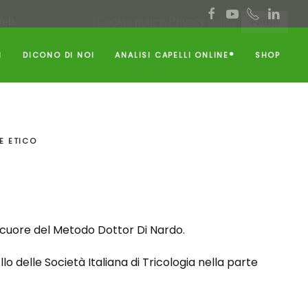
Web.
Cookie policy
Privacy policy
Fatto!
I
DICONO DI NOI
ANALISI CAPELLI ONLINE®
SHOP
E ETICO
l cuore del Metodo Dottor Di Nardo.
 delle Società Italiana di Tricologia nella parte