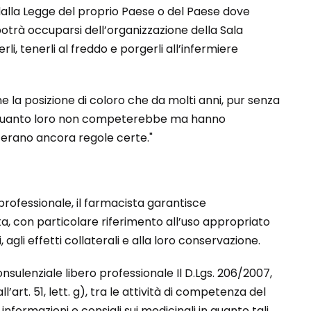
alla Legge del proprio Paese o del Paese dove
otrà occuparsi dell’organizzazione della Sala
i, tenerli al freddo e porgerli all’infermiere
 la posizione di coloro che da molti anni, pur senza
nte quanto loro non competerebbe ma hanno
 erano ancora regole certe."
 professionale, il farmacista garantisce
a, con particolare riferimento all’uso appropriato
, agli effetti collaterali e alla loro conservazione.
consulenziale libero professionale Il D.Lgs. 206/2007,
art. 51, lett. g), tra le attività di competenza del
formazioni e consigli sui medicinali in quanto tali,