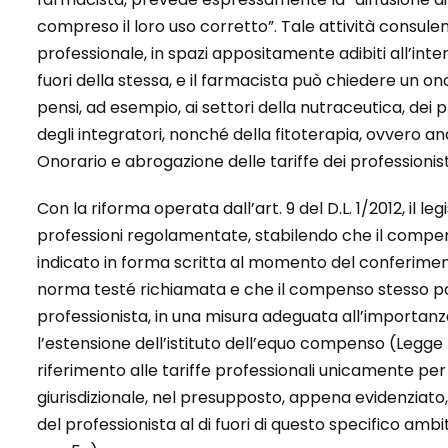
compreso il loro uso corretto”. Tale attività consul
professionale, in spazi appositamente adibiti all’inte
fuori della stessa, e il farmacista può chiedere un ono
pensi, ad esempio, ai settori della nutraceutica, dei 
degli integratori, nonché della fitoterapia, ovvero anco
Onorario e abrogazione delle tariffe dei professionist
Con la riforma operata dall’art. 9 del D.L. 1/2012, il le
professioni regolamentate, stabilendo che il compen
indicato in forma scritta al momento del conferiment
norma testé richiamata e che il compenso stesso po
professionista, in una misura adeguata all’importanza d
l’estensione dell’istituto dell’equo compenso (Legge B
riferimento alle tariffe professionali unicamente per
giurisdizionale, nel presupposto, appena evidenziato
del professionista al di fuori di questo specifico ambito