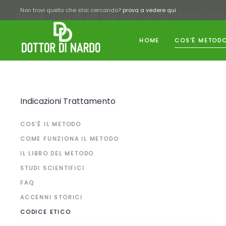
Non trovi quello che stai cercando?
prova a vedere qui
Cookie utilizzati nel sito web!
Questo sito Web utilizza
HOME
COS'È METODO
Indicazioni Trattamento
COS'È IL METODO
COME FUNZIONA IL METODO
IL LIBRO DEL METODO
STUDI SCIENTIFICI
FAQ
ACCENNI STORICI
CODICE ETICO